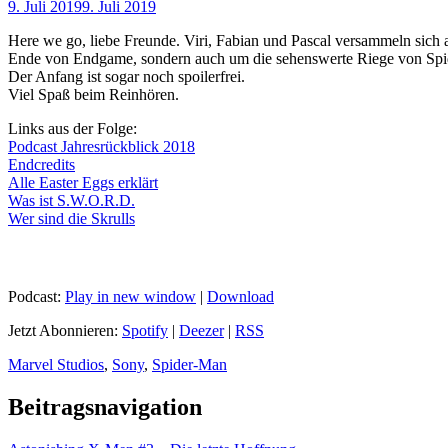
9. Juli 2019
9. Juli 2019
Here we go, liebe Freunde. Viri, Fabian und Pascal versammeln sic
Ende von Endgame, sondern auch um die sehenswerte Riege von Spid
Der Anfang ist sogar noch spoilerfrei.
Viel Spaß beim Reinhören.
Links aus der Folge:
Podcast Jahresrückblick 2018
Endcredits
Alle Easter Eggs erklärt
Was ist S.W.O.R.D.
Wer sind die Skrulls
Podcast:
Play in new window
|
Download
Jetzt Abonnieren:
Spotify
|
Deezer
|
RSS
Marvel Studios
,
Sony
,
Spider-Man
Beitragsnavigation