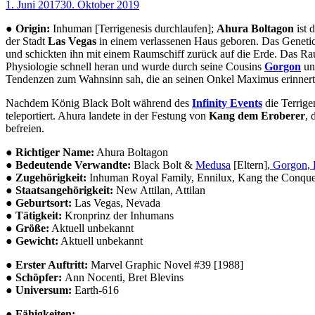
1. Juni 2017
30. Oktober 2019
● Origin:
Inhuman [Terrigenesis durchlaufen];
Ahura Boltagon
ist 
der Stadt
Las Vegas
in einem verlassenen Haus geboren. Das Genetic 
und schickten ihn mit einem Raumschiff zurück auf die Erde. Das R
Physiologie schnell heran und wurde durch seine Cousins
Gorgon
u
Tendenzen zum Wahnsinn sah, die an seinen Onkel Maximus erinnert
Nachdem König Black Bolt während des
Infinity Events
die Terrig
teleportiert. Ahura landete in der Festung von
Kang dem Eroberer
, 
befreien.
●
Richtiger Name:
Ahura Boltagon
● Bedeutende Verwandte:
Black Bolt &
Medusa
[Eltern],
Gorgon
,
● Zugehörigkeit:
Inhuman Royal Family, Ennilux, Kang the Conquer
● Staatsangehörigkeit:
New Attilan, Attilan
● Geburtsort:
Las Vegas, Nevada
● Tätigkeit:
Kronprinz der Inhumans
● Größe:
Aktuell unbekannt
● Gewicht:
Aktuell unbekannt
● Erster Auftritt:
Marvel Graphic Novel #39 [1988]
● Schöpfer:
Ann Nocenti, Bret Blevins
● Universum:
Earth-616
● Fähigkeiten: