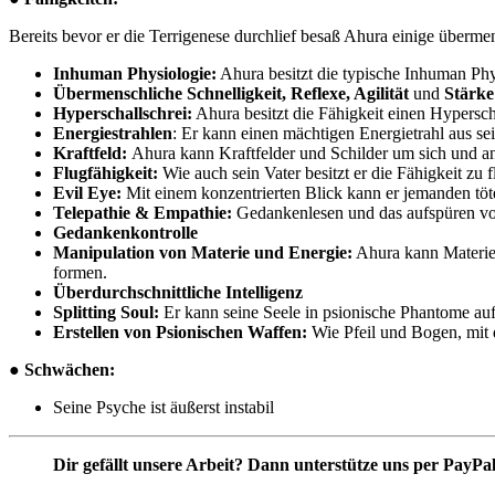
Bereits bevor er die Terrigenese durchlief besaß Ahura einige überme
Inhuman Physiologie:
Ahura besitzt die typische Inhuman Phys
Übermenschliche Schnelligkeit, Reflexe, Agilität
und
Stärke
Hyperschallschrei:
Ahura besitzt die Fähigkeit einen Hyperscha
Energiestrahlen
: Er kann einen mächtigen Energietrahl aus s
Kraftfeld:
Ahura kann Kraftfelder und Schilder um sich und a
Flugfähigkeit:
Wie auch sein Vater besitzt er die Fähigkeit zu f
Evil Eye:
Mit einem konzentrierten Blick kann er jemanden töt
Telepathie & Empathie:
Gedankenlesen und das aufspüren v
Gedankenkontrolle
Manipulation von Materie und Energie:
Ahura kann Materie 
formen.
Überdurchschnittliche Intelligenz
Splitting Soul:
Er kann seine Seele in psionische Phantome auf
Erstellen von Psionischen Waffen:
Wie Pfeil und Bogen, mit 
● Schwächen:
Seine Psyche ist äußerst instabil
Dir gefällt unsere Arbeit? Dann unterstütze uns per PayPa