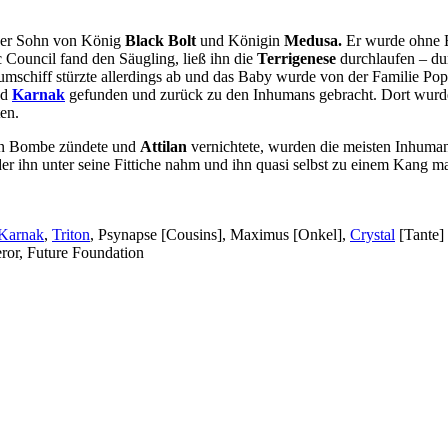
der Sohn von König
Black Bolt
und Königin
Medusa.
Er wurde ohne 
Council fand den Säugling, ließ ihn die
Terrigenese
durchlaufen – dur
aumschiff stürzte allerdings ab und das Baby wurde von der Familie
nd
Karnak
gefunden und zurück zu den Inhumans gebracht. Dort wurde
en.
en Bombe zündete und
Attilan
vernichtete, wurden die meisten Inhum
der ihn unter seine Fittiche nahm und ihn quasi selbst zu einem Kang ma
Karnak
,
Triton
, Psynapse [Cousins], Maximus [Onkel],
Crystal
[Tante]
or, Future Foundation