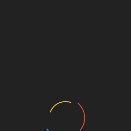
r Ideen sind, sind einige wirklich unterhaltsame Conan Storys
vage Sword of Conan
bis hin zu
Savage Avengers
durften wir ber
 ist vergleichbar mit Jason Aarons Conan der Barbar Story. Auch
nfangen konntet, solltet ihr dies nicht missen. Ihr werdet es nich
Bestellung
Leseprobe
Bewertung
.4/10.0 ●
Zeichnungen:
9.6/10.0
Gesamt:
9.5/10.0