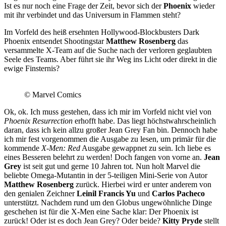
Ist es nur noch eine Frage der Zeit, bevor sich der
Phoenix
wieder
mit ihr verbindet und das Universum in Flammen steht?
Im Vorfeld des heiß ersehnten Hollywood-Blockbusters Dark
Phoenix entsendet Shootingstar
Matthew Rosenberg
das
versammelte X-Team auf die Suche nach der verloren geglaubten
Seele des Teams. Aber führt sie ihr Weg ins Licht oder direkt in die
ewige Finsternis?
© Marvel Comics
Ok, ok. Ich muss gestehen, dass ich mir im Vorfeld nicht viel von
Phoenix Resurrection
erhofft habe. Das liegt höchstwahrscheinlich
daran, dass ich kein allzu großer Jean Grey Fan bin. Dennoch habe
ich mir fest vorgenommen die Ausgabe zu lesen, um primär für die
kommende
X-Men: Red
Ausgabe gewappnet zu sein. Ich liebe es
eines Besseren belehrt zu werden! Doch fangen von vorne an.
Jean
Grey
ist seit gut und gerne 10 Jahren tot. Nun holt Marvel die
beliebte Omega-Mutantin in der 5-teiligen Mini-Serie von Autor
Matthew Rosenberg
zurück. Hierbei wird er unter anderem von
den genialen Zeichner
Leinil Francis Yu
und
Carlos Pacheco
unterstützt. Nachdem rund um den Globus ungewöhnliche Dinge
geschehen ist für die X-Men eine Sache klar: Der Phoenix ist
zurück! Oder ist es doch Jean Grey? Oder beide?
Kitty Pryde
stellt