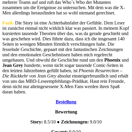
mehrere Teams auf und ruft das Who´s Who der Mutanten
zusammen um die Ereignisse zu untersuchen. Mit dem was die X-
Men allerdings herausfinden hat so wohl niemand gerechnet.
Fazit:
Die Story ist eine Achterbahnfahrt der Gefühle. Dem Leser
ist zunächst einmal nicht wirklich klar was passiert. In meinem Kopf
kursierten tausende Theorien über das, was da gerade geschieht und
was geschehen wird. Dies führte dazu, dass ich die insgesamt 140
Seiten in wenigen Minuten förmlich verschlungen habe. Die
fesselnde Geschichte, gepaart mit den fantastischen Zeichnungen
und den emotionalen Geschehnissen haben mich regelrecht
umgehauen. Und obwohl die Geschichte rund um den
Phoenix
und
Jean Grey
hunderte, wenn nicht sogar tausende Comic-Seiten in
den letzten Jahrzehnten gefüllt haben, ist
Phoenix Resurrection –
Die Rückkehr von Jean Grey
absolut einsteigerfreundlich und erhält
von uns das MBD-Leseempfehlungs-Prädikat. Haut rein Freunde,
denn nicht nur alteingesessene X-Men Fans werden ihren Spaß
daran haben.
Bestellung
Bewertung
Story:
8.5/10 ●
Zeichnungen:
9.0/10
Gesamt:
9.0/10