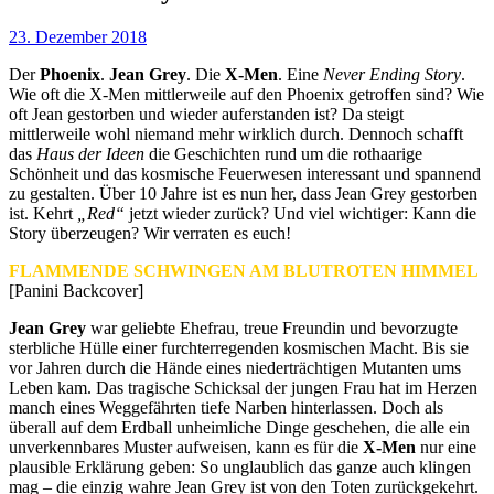
23. Dezember 2018
Der
Phoenix
.
Jean Grey
. Die
X-Men
. Eine
Never Ending Story
.
Wie oft die X-Men mittlerweile auf den Phoenix getroffen sind? Wie
oft Jean gestorben und wieder auferstanden ist? Da steigt
mittlerweile wohl niemand mehr wirklich durch. Dennoch schafft
das
Haus der Ideen
die Geschichten rund um die rothaarige
Schönheit und das kosmische Feuerwesen interessant und spannend
zu gestalten. Über 10 Jahre ist es nun her, dass Jean Grey gestorben
ist. Kehrt
„Red“
jetzt wieder zurück? Und viel wichtiger: Kann die
Story überzeugen? Wir verraten es euch!
FLAMMENDE SCHWINGEN AM BLUTROTEN HIMMEL
[Panini Backcover]
Jean Grey
war geliebte Ehefrau, treue Freundin und bevorzugte
sterbliche Hülle einer furchterregenden kosmischen Macht. Bis sie
vor Jahren durch die Hände eines niederträchtigen Mutanten ums
Leben kam. Das tragische Schicksal der jungen Frau hat im Herzen
manch eines Weggefährten tiefe Narben hinterlassen. Doch als
überall auf dem Erdball unheimliche Dinge geschehen, die alle ein
unverkennbares Muster aufweisen, kann es für die
X-Men
nur eine
plausible Erklärung geben: So unglaublich das ganze auch klingen
mag – die einzig wahre Jean Grey ist von den Toten zurückgekehrt.