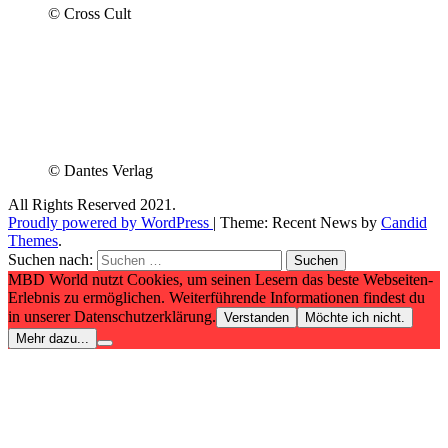
© Cross Cult
© Dantes Verlag
All Rights Reserved 2021.
Proudly powered by WordPress
|
Theme: Recent News by
Candid
Themes
.
Suchen nach:
MBD World nutzt Cookies, um seinen Lesern das beste Webseiten-
Erlebnis zu ermöglichen. Weiterführende Informationen findest du
in unserer Datenschutzerklärung.
Verstanden
Möchte ich nicht.
Mehr dazu...