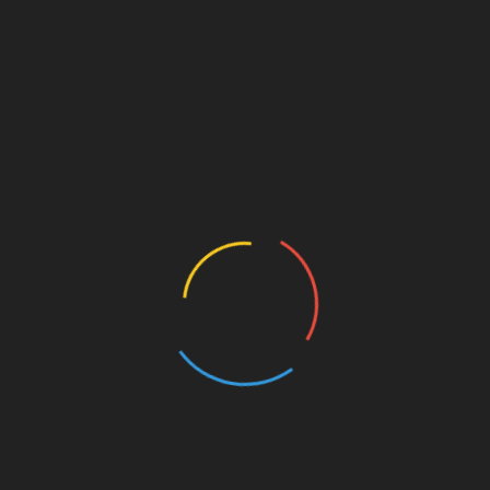
 Eleanor Lang [Stature]
echer
Scott Lang besitzt durch die Nutzung der Ant-Man Ausrüstung 
en wie
Hank Pym
während seiner Zeit als Ant-Man. Er kann sich
auch mit diesen kommunizieren.
tronik.