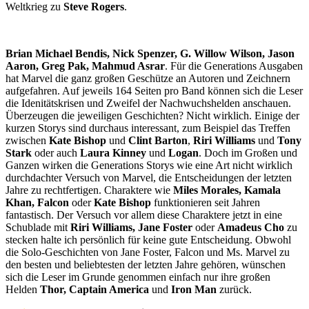
Weltkrieg zu
Steve Rogers
.
Brian Michael Bendis, Nick Spenzer, G. Willow Wilson, Jason
Aaron, Greg Pak, Mahmud Asrar
. Für die Generations Ausgaben
hat Marvel die ganz großen Geschütze an Autoren und Zeichnern
aufgefahren. Auf jeweils 164 Seiten pro Band können sich die Leser
die Idenitätskrisen und Zweifel der Nachwuchshelden anschauen.
Überzeugen die jeweiligen Geschichten? Nicht wirklich. Einige der
kurzen Storys sind durchaus interessant, zum Beispiel das Treffen
zwischen
Kate Bishop
und
Clint Barton
,
Riri Williams
und
Tony
Stark
oder auch
Laura Kinney
und
Logan
. Doch im Großen und
Ganzen wirken die Generations Storys wie eine Art nicht wirklich
durchdachter Versuch von Marvel, die Entscheidungen der letzten
Jahre zu rechtfertigen. Charaktere wie
Miles Morales, Kamala
Khan, Falcon
oder
Kate Bishop
funktionieren seit Jahren
fantastisch. Der Versuch vor allem diese Charaktere jetzt in eine
Schublade mit
Riri Williams, Jane Foster
oder
Amadeus Cho
zu
stecken halte ich persönlich für keine gute Entscheidung. Obwohl
die Solo-Geschichten von Jane Foster, Falcon und Ms. Marvel zu
den besten und beliebtesten der letzten Jahre gehören, wünschen
sich die Leser im Grunde genommen einfach nur ihre großen
Helden
Thor, Captain America
und
Iron Man
zurück.