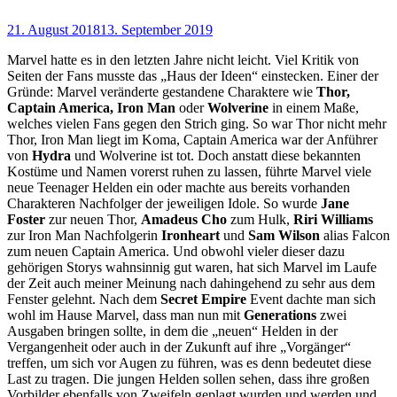
21. August 2018
13. September 2019
Marvel hatte es in den letzten Jahre nicht leicht. Viel Kritik von
Seiten der Fans musste das „Haus der Ideen“ einstecken. Einer der
Gründe: Marvel veränderte gestandene Charaktere wie
Thor,
Captain America, Iron Man
oder
Wolverine
in einem Maße,
welches vielen Fans gegen den Strich ging. So war Thor nicht mehr
Thor, Iron Man liegt im Koma, Captain America war der Anführer
von
Hydra
und Wolverine ist tot. Doch anstatt diese bekannten
Kostüme und Namen vorerst ruhen zu lassen, führte Marvel viele
neue Teenager Helden ein oder machte aus bereits vorhanden
Charakteren Nachfolger der jeweiligen Idole. So wurde
Jane
Foster
zur neuen Thor,
Amadeus Cho
zum Hulk,
Riri Williams
zur Iron Man Nachfolgerin
Ironheart
und
Sam Wilson
alias Falcon
zum neuen Captain America. Und obwohl vieler dieser dazu
gehörigen Storys wahnsinnig gut waren, hat sich Marvel im Laufe
der Zeit auch meiner Meinung nach dahingehend zu sehr aus dem
Fenster gelehnt. Nach dem
Secret Empire
Event dachte man sich
wohl im Hause Marvel, dass man nun mit
Generations
zwei
Ausgaben bringen sollte, in dem die „neuen“ Helden in der
Vergangenheit oder auch in der Zukunft auf ihre „Vorgänger“
treffen, um sich vor Augen zu führen, was es denn bedeutet diese
Last zu tragen. Die jungen Helden sollen sehen, dass ihre großen
Vorbilder ebenfalls von Zweifeln geplagt wurden und werden und