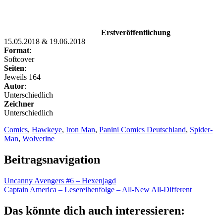
Erstveröffentlichung
15.05.2018 & 19.06.2018
Format
:
Softcover
Seiten
:
Jeweils 164
Autor
:
Unterschiedlich
Zeichner
Unterschiedlich
Comics
,
Hawkeye
,
Iron Man
,
Panini Comics Deutschland
,
Spider-
Man
,
Wolverine
Beitragsnavigation
Uncanny Avengers #6 – Hexenjagd
Captain America – Lesereihenfolge – All-New All-Different
Das könnte dich auch interessieren: