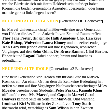
welche Bürde sie sich mit ihrem Heldendasein auferlegt haben.
Können die beiden Generations Ausgaben überzeugen, oder kann
man sie getrost links liegen lassen?
NEUE UND ALTE LEGENDEN
[Generations #1 Backcover]
Im Marvel-Universum kämpft mittlerweile eine neue Generation
von Helden für das Gute. Außerhalb von Zeit und Raum treffen
Thor Jane Foster
, der geniale
Hulk Amadeus Cho
,
Hawkeye
Kate Bishop, Wolverine Laura Kinney
und die zeitreisende junge
Jean Grey
nun jedoch direkt auf ihre legendären, ikonischen
Vorgänger: auf den
Sohn Odins, Dr. Bruce Banner, Clint Barton,
Phoenix
und
Logan!
Dabei donnert, brennt und kracht es
ordentlich…
NEUE UND ALTE IDOLE
[Generations #2 Backcover]
Eine neue Generation von Helden tritt für das Gute im Marvel-
Kosmos ein. An einem Ort, an dem die Zeit keine Bedeutung hat,
treffen sie nun auf ihre Vorgänger: Nachwuchsnetzschwinger
Miles
Morales
begegnet dem Studenten
Peter Parker, Kamala Khan
trifft auf die erste
Ms. Marvel,
und
Captain Marvel Carol
Danvers
kämpft Seite an Seite mit
Mar-Vell.
Und während
Ironheart Riri Williams
in der Zukunft von
Tony Stark
überrascht wird, verschlägt es
Sam Wilson
in den Zweiten