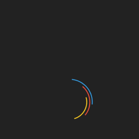
Marvel Noir:
X-Men
#2
© Panini Comics