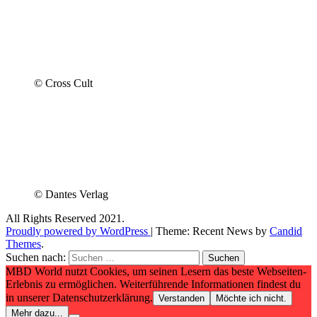
© Cross Cult
© Dantes Verlag
All Rights Reserved 2021.
Proudly powered by WordPress
|
Theme: Recent News by
Candid
Themes
.
Suchen nach:
MBD World nutzt Cookies, um seinen Lesern das beste Webseiten-
Erlebnis zu ermöglichen. Weiterführende Informationen findest du
in unserer Datenschutzerklärung.
Verstanden
Möchte ich nicht.
Mehr dazu...