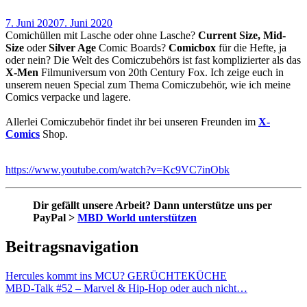
7. Juni 2020
7. Juni 2020
Comichüllen mit Lasche oder ohne Lasche?
Current Size, Mid-
Size
oder
Silver Age
Comic Boards?
Comicbox
für die Hefte, ja
oder nein? Die Welt des Comiczubehörs ist fast komplizierter als das
X-Men
Filmuniversum von 20th Century Fox. Ich zeige euch in
unserem neuen Special zum Thema Comiczubehör, wie ich meine
Comics verpacke und lagere.
Allerlei Comiczubehör findet ihr bei unseren Freunden im
X-
Comics
Shop.
https://www.youtube.com/watch?v=Kc9VC7inObk
Dir gefällt unsere Arbeit? Dann unterstütze uns per
PayPal >
MBD World unterstützen
Beitragsnavigation
Hercules kommt ins MCU? GERÜCHTEKÜCHE
MBD-Talk #52 – Marvel & Hip-Hop oder auch nicht…