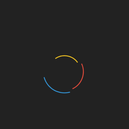
Shang-Chi – Marvels Meister des Kung-Fu!
SSIEREN: