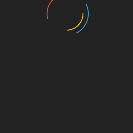
UNSERE PAR
kt dahinter
on. Für
est du
s von
s für
die
Amazon.de
© Splitter Verlag