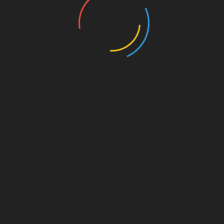
UNSERE PAR
kt dahinter
on. Für
est du
s von
s für
die
Amazon.de
© Splitter Verlag