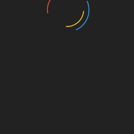
on. Für
est du
s von
s für
die
Amazon.de
© Splitter Verlag