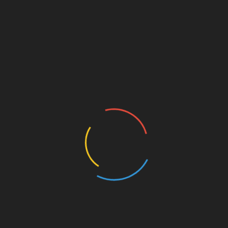
bildung der perfekten Spionin und Killerin
in Grayson, J.G. Jones
ck Widow #1 [1999]
!
Strange Academy #1 – Schule der Magie
SSIEREN: