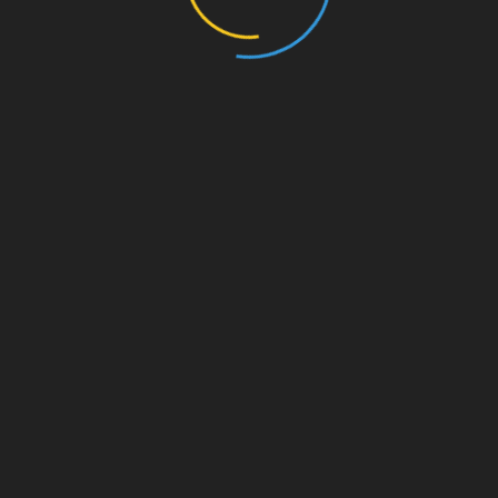
Werbekostenerstattung verdient werden kann.
Rechtliches
Affiliate und Monetarisierung
Datenschutzerklärung
Impressum
UNSERE PARTNER