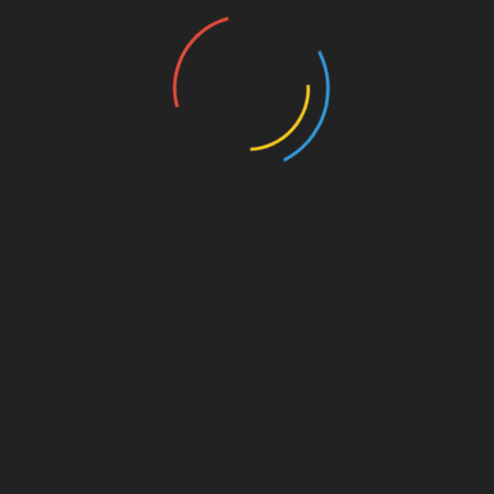
nannten
UNSERE PAR
kt dahinter
on. Für
est du
s von
s für
die
Amazon.de