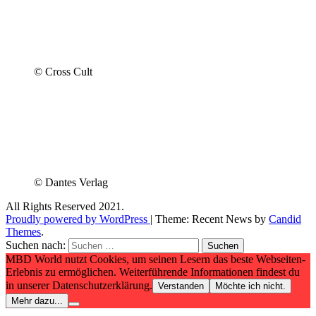
© Cross Cult
© Dantes Verlag
All Rights Reserved 2021.
Proudly powered by WordPress
|
Theme: Recent News by
Candid
Themes
.
Suchen nach:
MBD World nutzt Cookies, um seinen Lesern das beste Webseiten-
Erlebnis zu ermöglichen. Weiterführende Informationen findest du
in unserer Datenschutzerklärung.
Verstanden
Möchte ich nicht.
Mehr dazu...