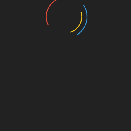
nannten
UNSERE PAR
kt dahinter
on. Für
est du
s von
s für
die
Amazon.de
© Splitter Verlag