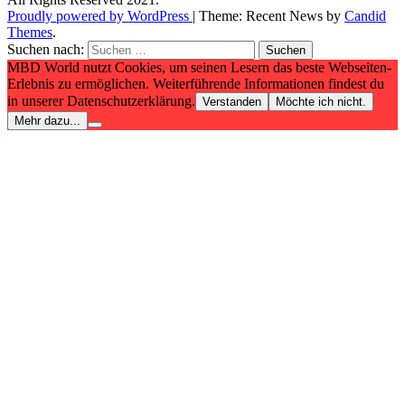
Proudly powered by WordPress
|
Theme: Recent News by
Candid
Themes
.
Suchen nach:
MBD World nutzt Cookies, um seinen Lesern das beste Webseiten-
Erlebnis zu ermöglichen. Weiterführende Informationen findest du
in unserer Datenschutzerklärung.
Verstanden
Möchte ich nicht.
Mehr dazu...