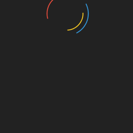
UNSERE PAR
kt dahinter
on. Für
est du
s von
s für
die
Amazon.de
© Splitter Verlag