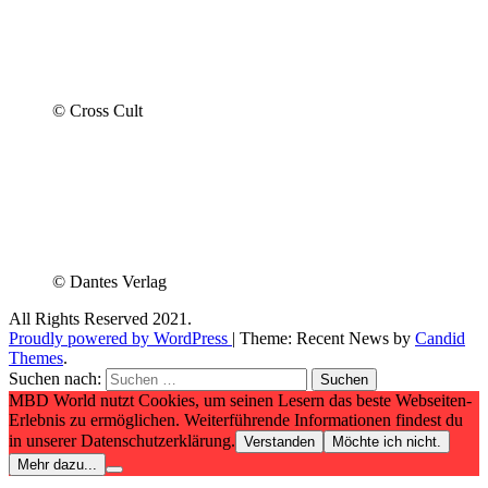
© Cross Cult
© Dantes Verlag
All Rights Reserved 2021.
Proudly powered by WordPress
|
Theme: Recent News by
Candid
Themes
.
Suchen nach:
MBD World nutzt Cookies, um seinen Lesern das beste Webseiten-
Erlebnis zu ermöglichen. Weiterführende Informationen findest du
in unserer Datenschutzerklärung.
Verstanden
Möchte ich nicht.
Mehr dazu...