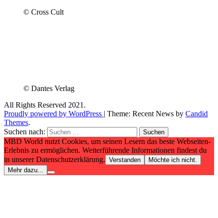
© Cross Cult
© Dantes Verlag
All Rights Reserved 2021.
Proudly powered by WordPress
|
Theme: Recent News by
Candid
Themes
.
Suchen nach:
MBD World nutzt Cookies, um seinen Lesern das beste Webseiten-
Erlebnis zu ermöglichen. Weiterführende Informationen findest du
in unserer Datenschutzerklärung.
Verstanden
Möchte ich nicht.
Mehr dazu...