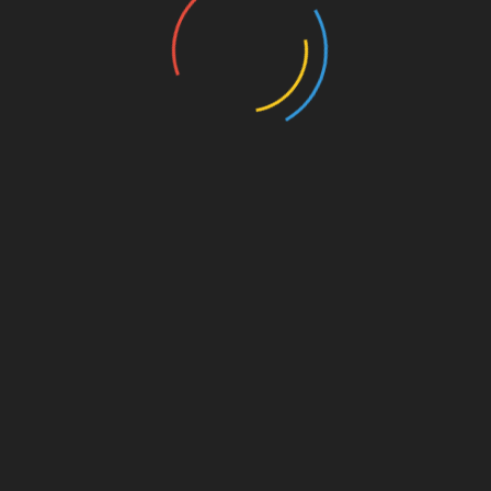
UNSERE PAR
kt dahinter
on. Für
est du
s von
s für
die
Amazon.de
© Splitter Verlag