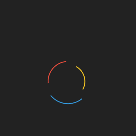
NOW!
tar abzugeben.
nannten
UNSERE PAR