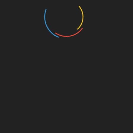
nannten
UNSERE PAR
kt dahinter
on. Für
est du
s von
s für
die
Amazon.de
© Splitter Verlag