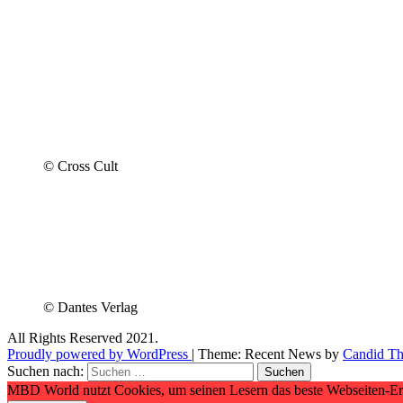
© Cross Cult
© Dantes Verlag
All Rights Reserved 2021.
Proudly powered by WordPress
|
Theme: Recent News by
Candid T
Suchen nach:
MBD World nutzt Cookies, um seinen Lesern das beste Webseiten-Erle