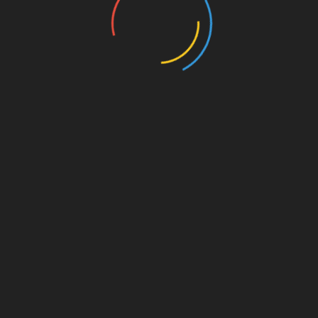
on. Für
est du
s von
s für
die
Amazon.de
© Splitter Verlag