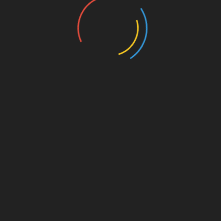
nannten
UNSERE PAR
kt dahinter
on. Für
est du
s von
s für
die
Amazon.de
© Splitter Verlag