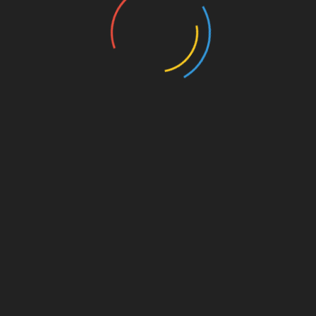
UNSERE PAR
kt dahinter
on. Für
est du
s von
s für
die
Amazon.de
© Splitter Verlag