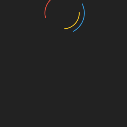
UNSERE PAR
kt dahinter
on. Für
est du
s von
s für
die
Amazon.de
© Splitter Verlag