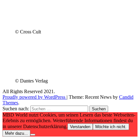
© Cross Cult
© Dantes Verlag
All Rights Reserved 2021.
Proudly powered by WordPress
|
Theme: Recent News by
Candid
Themes
.
Suchen nach:
MBD World nutzt Cookies, um seinen Lesern das beste Webseiten-
Erlebnis zu ermöglichen. Weiterführende Informationen findest du
in unserer Datenschutzerklärung.
Verstanden
Möchte ich nicht.
Mehr dazu...