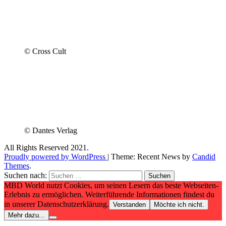
© Cross Cult
© Dantes Verlag
All Rights Reserved 2021.
Proudly powered by WordPress
|
Theme: Recent News by
Candid
Themes
.
Suchen nach:
MBD World nutzt Cookies, um seinen Lesern das beste Webseiten-
Erlebnis zu ermöglichen. Weiterführende Informationen findest du
in unserer Datenschutzerklärung.
Verstanden
Möchte ich nicht.
Mehr dazu...