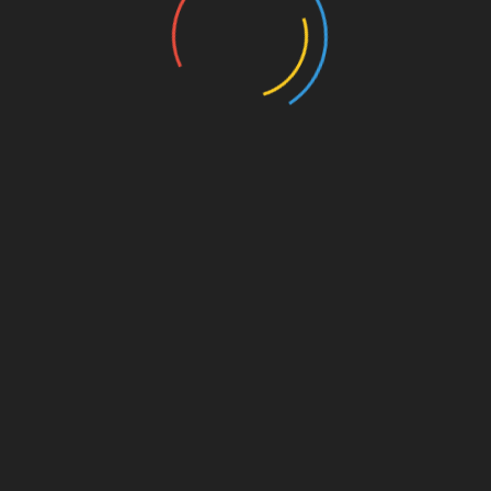
on. Für
est du
s von
s für
die
Amazon.de
© Splitter Verlag