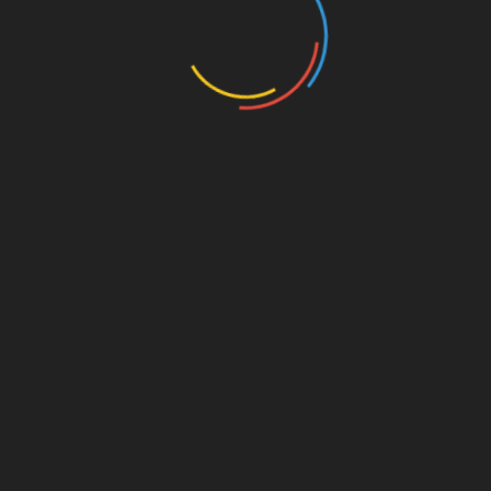
on. Für
est du
s von
s für
die
Amazon.de
© Splitter Verlag