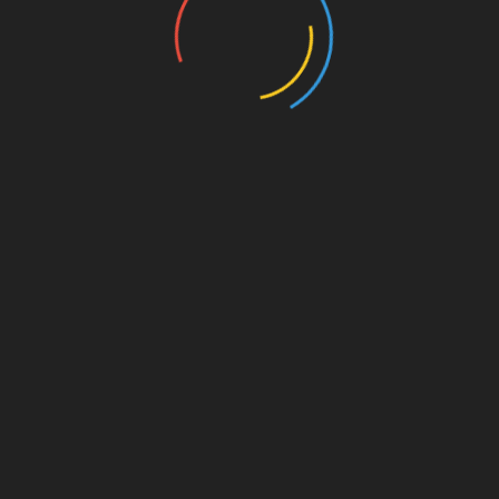
on. Für
est du
s von
s für
die
Amazon.de
© Splitter Verlag