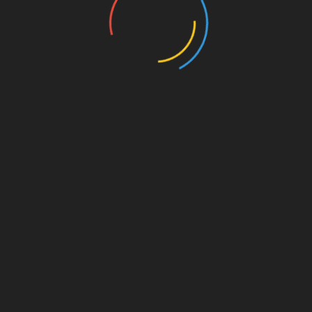
on. Für
est du
s von
s für
die
Amazon.de
© Splitter Verlag