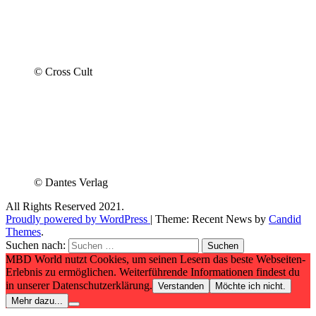
© Cross Cult
© Dantes Verlag
All Rights Reserved 2021.
Proudly powered by WordPress
|
Theme: Recent News by
Candid
Themes
.
Suchen nach:
MBD World nutzt Cookies, um seinen Lesern das beste Webseiten-
Erlebnis zu ermöglichen. Weiterführende Informationen findest du
in unserer Datenschutzerklärung.
Verstanden
Möchte ich nicht.
Mehr dazu...