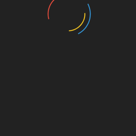
UNSERE PAR
kt dahinter
on. Für
est du
s von
s für
die
Amazon.de
© Splitter Verlag