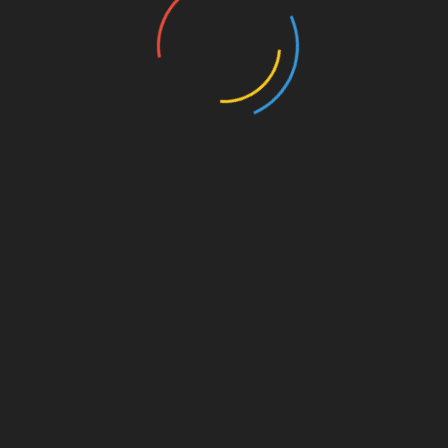
UNSERE PAR
kt dahinter
on. Für
est du
s von
s für
die
Amazon.de
© Splitter Verlag