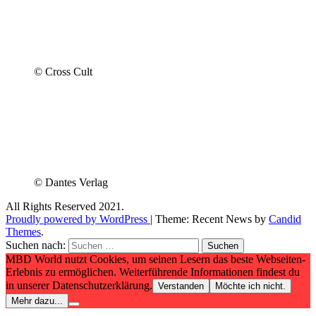
© Cross Cult
© Dantes Verlag
All Rights Reserved 2021.
Proudly powered by WordPress
|
Theme: Recent News by
Candid
Themes
.
Suchen nach:
MBD World nutzt Cookies, um seinen Lesern das beste Webseiten-
Erlebnis zu ermöglichen. Weiterführende Informationen findest du
in unserer Datenschutzerklärung.
Verstanden
Möchte ich nicht.
Mehr dazu...