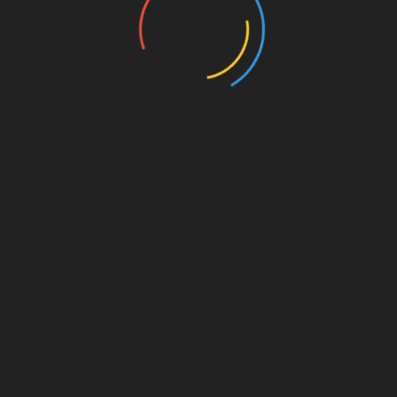
on. Für
est du
s von
s für
die
Amazon.de
© Splitter Verlag