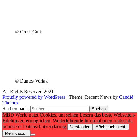
© Cross Cult
© Dantes Verlag
All Rights Reserved 2021.
Proudly powered by WordPress
|
Theme: Recent News by
Candid
Themes
.
Suchen nach:
MBD World nutzt Cookies, um seinen Lesern das beste Webseiten-
Erlebnis zu ermöglichen. Weiterführende Informationen findest du
in unserer Datenschutzerklärung.
Verstanden
Möchte ich nicht.
Mehr dazu...