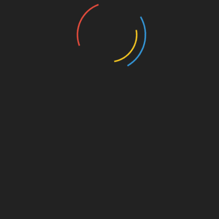
nannten
UNSERE PAR
kt dahinter
on. Für
est du
s von
s für
die
Amazon.de