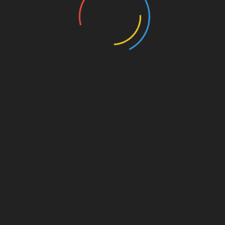
on. Für
est du
s von
s für
die
Amazon.de
© Splitter Verlag