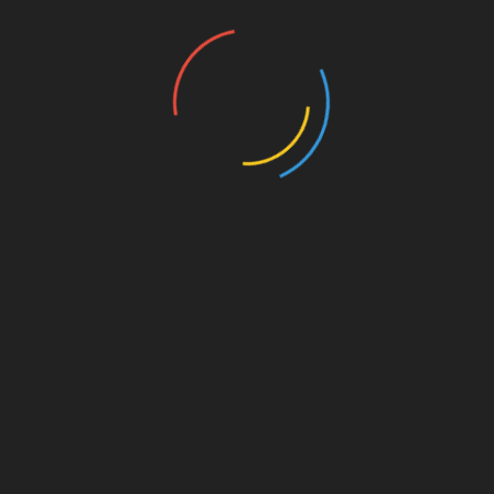
nannten
UNSERE PAR
kt dahinter
on. Für
est du
s von
s für
die
Amazon.de