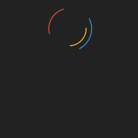
nannten
UNSERE PAR
kt dahinter
on. Für
est du
s von
s für
die
Amazon.de