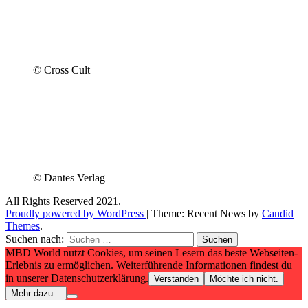
© Cross Cult
© Dantes Verlag
All Rights Reserved 2021.
Proudly powered by WordPress
|
Theme: Recent News by
Candid
Themes
.
Suchen nach:
MBD World nutzt Cookies, um seinen Lesern das beste Webseiten-
Erlebnis zu ermöglichen. Weiterführende Informationen findest du
in unserer Datenschutzerklärung.
Verstanden
Möchte ich nicht.
Mehr dazu...