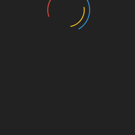
on. Für
est du
s von
s für
die
Amazon.de
© Splitter Verlag