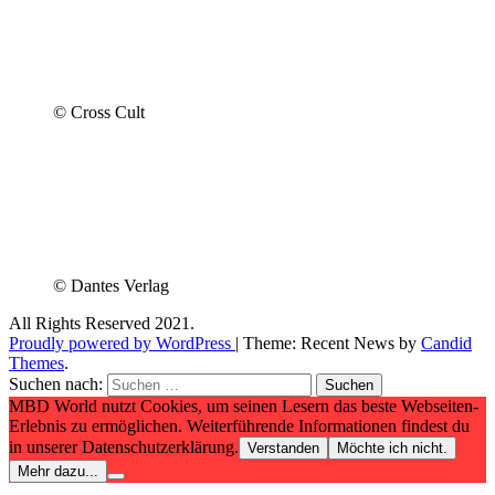
© Cross Cult
© Dantes Verlag
All Rights Reserved 2021.
Proudly powered by WordPress
|
Theme: Recent News by
Candid
Themes
.
Suchen nach:
MBD World nutzt Cookies, um seinen Lesern das beste Webseiten-
Erlebnis zu ermöglichen. Weiterführende Informationen findest du
in unserer Datenschutzerklärung.
Verstanden
Möchte ich nicht.
Mehr dazu...