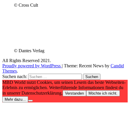
© Cross Cult
© Dantes Verlag
All Rights Reserved 2021.
Proudly powered by WordPress
|
Theme: Recent News by
Candid
Themes
.
Suchen nach:
MBD World nutzt Cookies, um seinen Lesern das beste Webseiten-
Erlebnis zu ermöglichen. Weiterführende Informationen findest du
in unserer Datenschutzerklärung.
Verstanden
Möchte ich nicht.
Mehr dazu...