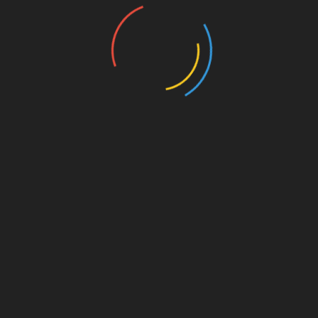
nannten
UNSERE PAR
kt dahinter
on. Für
est du
s von
s für
die
Amazon.de